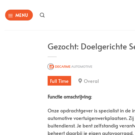
Ga
naar
MENU
inhoud
Gezocht: Doelgerichte S
Full Time
Overal
Functie omschrijving
:
Onze opdrachtgever is specialist in de i
automotive voertuigenwerkplaatsen. Zij
buitendienst. Je bent zelfstandig vera
beheert daarbij je eigen autovoorraad. 