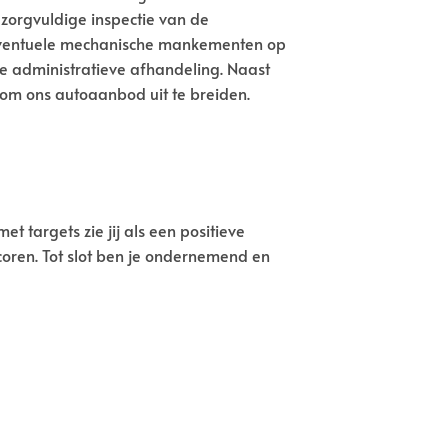
n zorgvuldige inspectie van de
m eventuele mechanische mankementen op
re administratieve afhandeling. Naast
s om ons autoaanbod uit te breiden.
 targets zie jij als een positieve
coren. Tot slot ben je ondernemend en