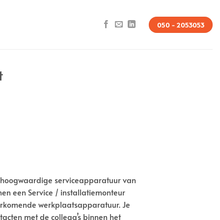
050 - 2053053
t
eest hoogwaardige serviceapparatuur van
n een Service / installatiemonteur
voorkomende werkplaatsapparatuur. Je
tacten met de collega’s binnen het