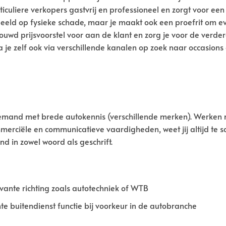
ticuliere verkopers gastvrij en professioneel en zorgt voor ee
orbeeld op fysieke schade, maar je maakt ook een proefrit o
ouwd prijsvoorstel voor aan de klant en zorg je voor de verde
a je zelf ook via verschillende kanalen op zoek naar occasion
iemand met brede autokennis (verschillende merken). Werken met
merciële en communicatieve vaardigheden, weet jij altijd te s
d in zowel woord als geschrift.
vante richting zoals autotechniek of WTB
e buitendienst functie bij voorkeur in de autobranche