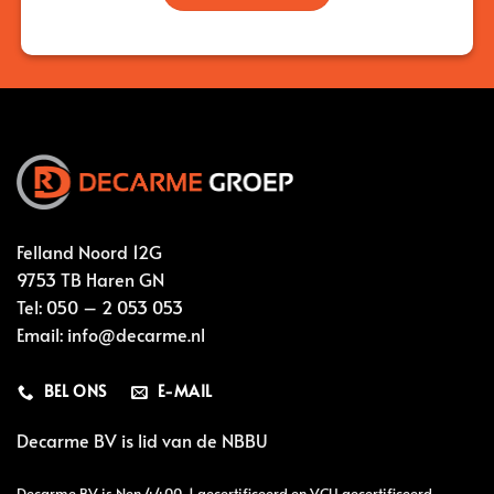
Felland Noord 12G
9753 TB Haren GN
Tel:
050 – 2 053 053
Email:
info@decarme.nl
BEL ONS
E-MAIL
Decarme BV is lid van de
NBBU
Decarme BV is Nen 4400-1 gecertificeerd en VCU gecertificeerd